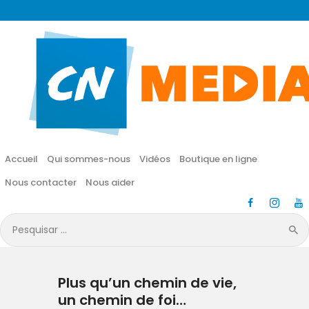
CN MÉDIA
Une vie nouvelle en JESUS !
Accueil
Qui sommes-nous
Accueil
Qui sommes-nous
Vidéos
Boutique en ligne
Vidéos
Nous contacter
Nous aider
Boutique en ligne
Pesquisar
por:
Nous contacter
Plus qu’un chemin de vie,
Nous aider
un chemin de foi…