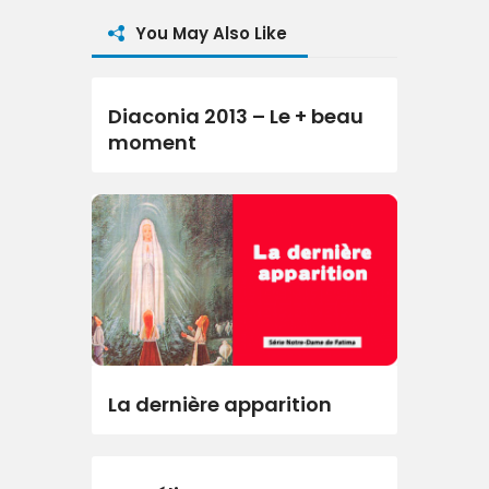
You May Also Like
Diaconia 2013 – Le + beau
moment
La dernière apparition