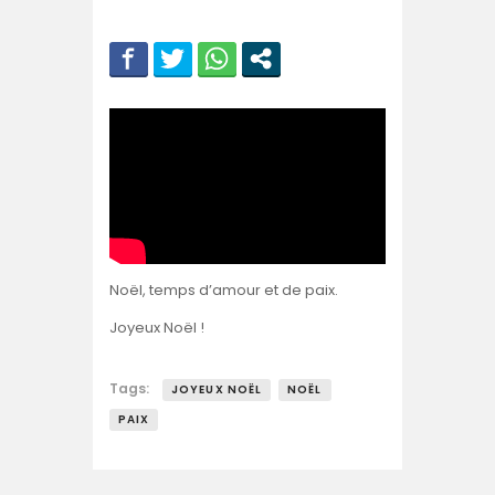
Noël, temps d’amour et de paix.
Joyeux Noël !
Tags:
JOYEUX NOËL
NOËL
PAIX