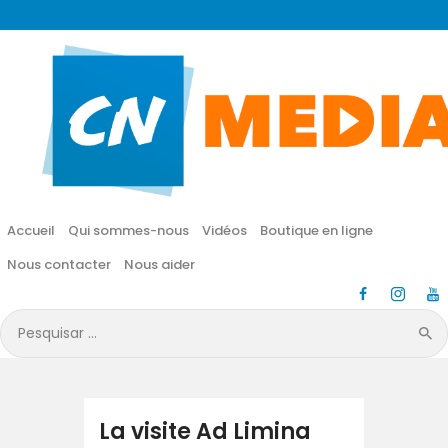
CN MÉDIA
Une vie nouvelle en JESUS !
Accueil
Qui sommes-nous
Accueil
Qui sommes-nous
Vidéos
Boutique en ligne
Vidéos
Nous contacter
Nous aider
Boutique en ligne
Pesquisar
por:
Nous contacter
Nous aider
La visite Ad Limina