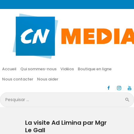
CN MÉDIA
Une vie nouvelle en JESUS !
Accueil
Qui sommes-nous
Accueil
Qui sommes-nous
Vidéos
Boutique en ligne
Vidéos
Nous contacter
Nous aider
Boutique en ligne
Pesquisar
por:
Nous contacter
La visite Ad Limina par Mgr
Nous aider
Le Gall