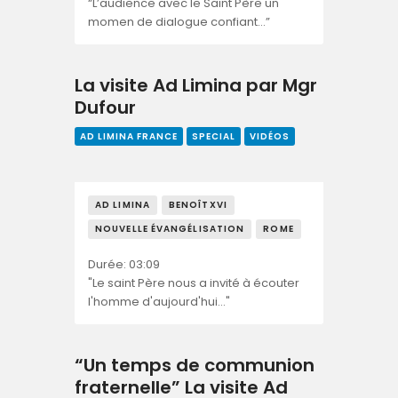
“L’audience avec le Saint Père un
momen de dialogue confiant…”
La visite Ad Limina par Mgr
Dufour
AD LIMINA FRANCE
SPECIAL
VIDÉOS
AD LIMINA
BENOÎTXVI
NOUVELLE ÉVANGÉLISATION
ROME
Durée: 03:09
"Le saint Père nous a invité à écouter
l'homme d'aujourd'hui…"
“Un temps de communion
fraternelle” La visite Ad