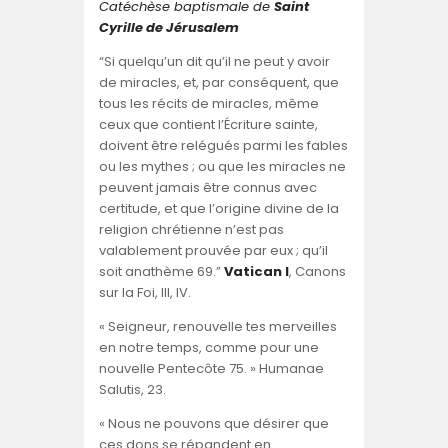
Catéchèse baptismale de
Saint
Cyrille de Jérusalem
“Si quelqu’un dit qu’il ne peut y avoir
de miracles, et, par conséquent, que
tous les récits de miracles, même
ceux que contient l’Écriture sainte,
doivent être relégués parmi les fables
ou les mythes ; ou que les miracles ne
peuvent jamais être connus avec
certitude, et que l’origine divine de la
religion chrétienne n’est pas
valablement prouvée par eux ; qu’il
soit anathème 69.”
Vatican I
, Canons
sur la Foi, III, IV.
« Seigneur, renouvelle tes merveilles
en notre temps, comme pour une
nouvelle Pentecôte 75. » Humanae
Salutis, 23.
« Nous ne pouvons que désirer que
ces dons se répandent en