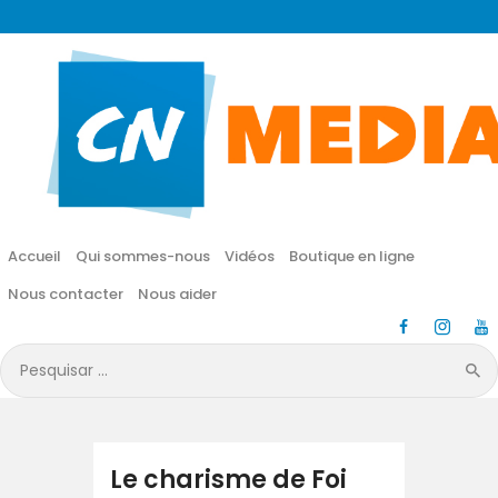
CN MÉDIA
Une vie nouvelle en JESUS !
Accueil
Qui sommes-nous
Accueil
Qui sommes-nous
Vidéos
Boutique en ligne
Vidéos
Nous contacter
Nous aider
Boutique en ligne
Pesquisar
por:
Nous contacter
Nous aider
Le charisme de Foi