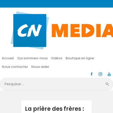
CN MÉDIA
Une vie nouvelle en JESUS !
Accueil
Qui sommes-nous
Accueil
Qui sommes-nous
Vidéos
Boutique en ligne
Vidéos
Nous contacter
Nous aider
Boutique en ligne
Pesquisar
por:
Nous contacter
Nous aider
La prière des frères :