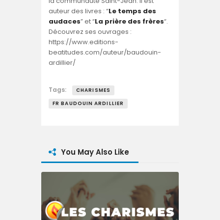
la communauté Saint-Jean. Il est
auteur des livres : “
Le temps des
audaces
” et “
La prière des frères
“.
Découvrez ses ouvrages :
https://www.editions-
beatitudes.com/auteur/baudouin-
ardillier/
Tags:
CHARISMES
FR BAUDOUIN ARDILLIER
You May Also Like