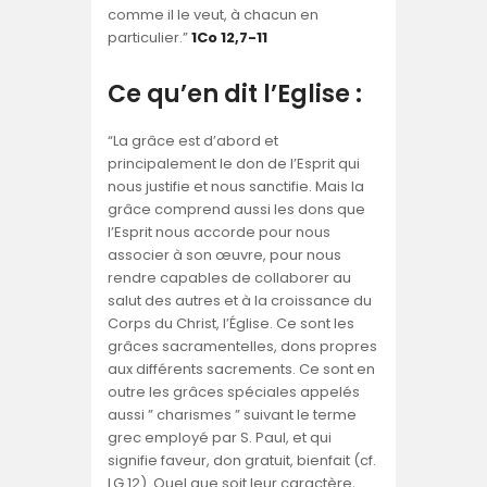
comme il le veut, à chacun en
particulier.”
1Co 12,7-11
Ce qu’en dit l’Eglise :
“La grâce est d’abord et
principalement le don de l’Esprit qui
nous justifie et nous sanctifie. Mais la
grâce comprend aussi les dons que
l’Esprit nous accorde pour nous
associer à son œuvre, pour nous
rendre capables de collaborer au
salut des autres et à la croissance du
Corps du Christ, l’Église. Ce sont les
grâces sacramentelles, dons propres
aux différents sacrements. Ce sont en
outre les grâces spéciales appelés
aussi ” charismes ” suivant le terme
grec employé par S. Paul, et qui
signifie faveur, don gratuit, bienfait (cf.
LG 12). Quel que soit leur caractère,