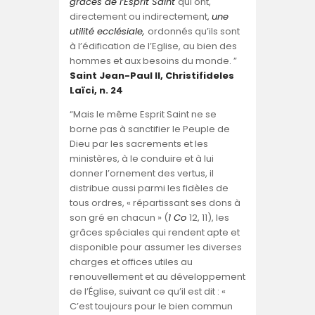
grâces de l’Esprit Saint
qui ont,
directement ou indirectement,
une
utilité ecclésiale,
ordonnés qu’ils sont
à l’édification de l’Eglise, au bien des
hommes et aux besoins du monde. ”
Saint Jean-Paul II, Christifideles
Laïci, n. 24
“Mais le même Esprit Saint ne se
borne pas à sanctifier le Peuple de
Dieu par les sacrements et les
ministères, à le conduire et à lui
donner l’ornement des vertus, il
distribue aussi parmi les fidèles de
tous ordres, « répartissant ses dons à
son gré en chacun » (
1 Co
12, 11), les
grâces spéciales qui rendent apte et
disponible pour assumer les diverses
charges et offices utiles au
renouvellement et au développement
de l’Église, suivant ce qu’il est dit : «
C’est toujours pour le bien commun