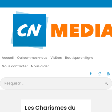
CN MÉDIA
Une vie nouvelle en JESUS !
Accueil
Qui sommes-nous
Accueil
Qui sommes-nous
Vidéos
Boutique en ligne
Vidéos
Nous contacter
Nous aider
Boutique en ligne
Pesquisar
por:
Nous contacter
Nous aider
Les Charismes du