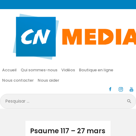
CN MÉDIA
Une vie nouvelle en JESUS !
Accueil
Qui sommes-nous
Accueil
Qui sommes-nous
Vidéos
Boutique en ligne
Vidéos
Nous contacter
Nous aider
Boutique en ligne
Pesquisar
por:
Nous contacter
Nous aider
Psaume 117 – 27 mars