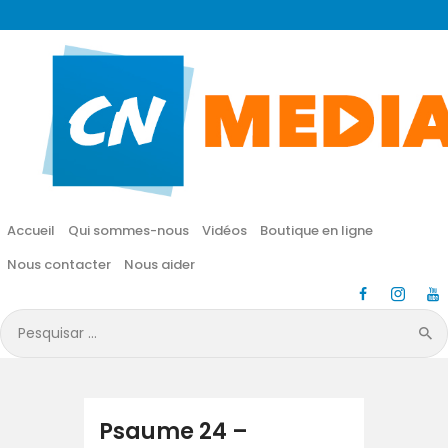
CN MÉDIA
Une vie nouvelle en JESUS !
Accueil
Qui sommes-nous
Accueil
Qui sommes-nous
Vidéos
Boutique en ligne
Vidéos
Nous contacter
Nous aider
Boutique en ligne
Pesquisar
por:
Nous contacter
Nous aider
Psaume 24 –