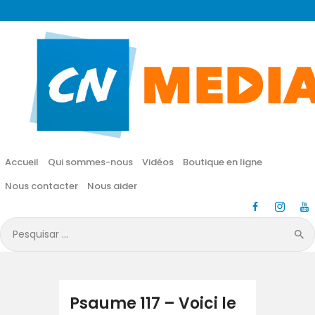
CN MÉDIA
Une vie nouvelle en JESUS !
Accueil
Qui sommes-nous
Accueil
Qui sommes-nous
Vidéos
Boutique en ligne
Vidéos
Nous contacter
Nous aider
Boutique en ligne
Pesquisar
por:
Nous contacter
Nous aider
Psaume 117 – Voici le