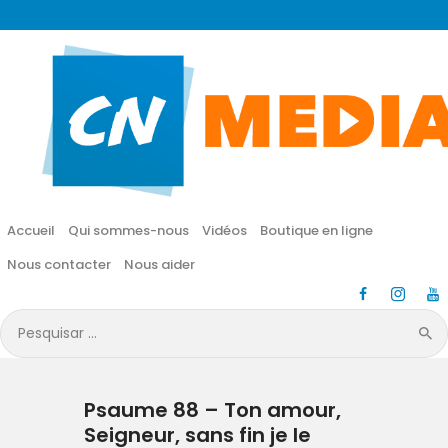
CN MÉDIA
Une vie nouvelle en JESUS !
Accueil
Qui sommes-nous
Accueil
Qui sommes-nous
Vidéos
Boutique en ligne
Vidéos
Nous contacter
Nous aider
Boutique en ligne
Pesquisar
por:
Nous contacter
Psaume 88 – Ton amour,
Nous aider
Seigneur, sans fin je le