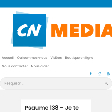
CN MÉDIA
Une vie nouvelle en JESUS !
Accueil
Qui sommes-nous
Accueil
Qui sommes-nous
Vidéos
Boutique en ligne
Vidéos
Nous contacter
Nous aider
Boutique en ligne
Pesquisar
por:
Nous contacter
Nous aider
Psaume 138 – Je te