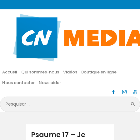
CN MÉDIA
Une vie nouvelle en JESUS !
Accueil
Qui sommes-nous
Accueil
Qui sommes-nous
Vidéos
Boutique en ligne
Vidéos
Nous contacter
Nous aider
Boutique en ligne
Pesquisar
por:
Nous contacter
Nous aider
Psaume 17 – Je