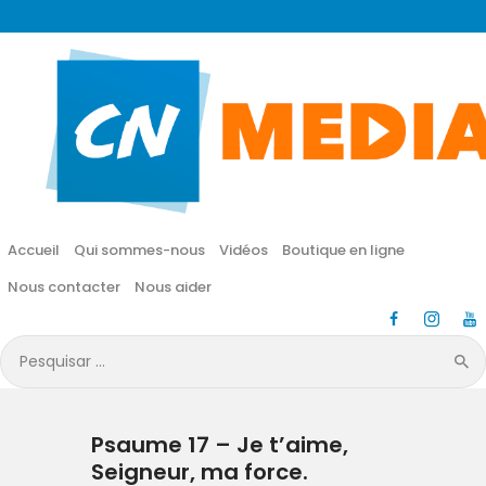
CN MÉDIA
Une vie nouvelle en JESUS !
Accueil
Qui sommes-nous
Accueil
Qui sommes-nous
Vidéos
Boutique en ligne
Vidéos
Nous contacter
Nous aider
Boutique en ligne
Pesquisar
por:
Nous contacter
Psaume 17 – Je t’aime,
Nous aider
Seigneur, ma force.