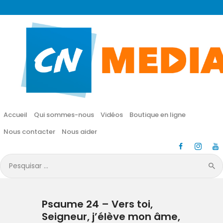
CN MÉDIA
Une vie nouvelle en JESUS !
Accueil
Qui sommes-nous
Accueil
Qui sommes-nous
Vidéos
Boutique en ligne
Vidéos
Nous contacter
Nous aider
Boutique en ligne
Pesquisar
por:
Nous contacter
Psaume 24 – Vers toi,
Nous aider
Seigneur, j’élève mon âme,