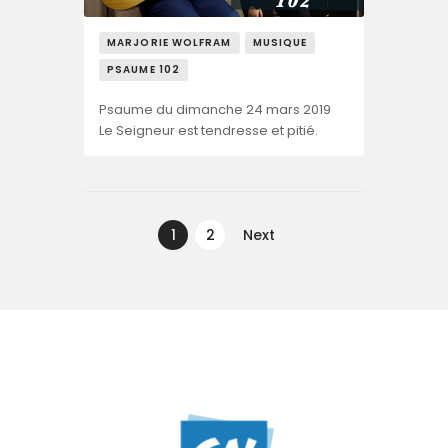
MARJORIE WOLFRAM
MUSIQUE
PSAUME 102
Psaume du dimanche 24 mars 2019
Le Seigneur est tendresse et pitié.
Navegação
de
PAGE
1
PAGE
2
Next
artigos