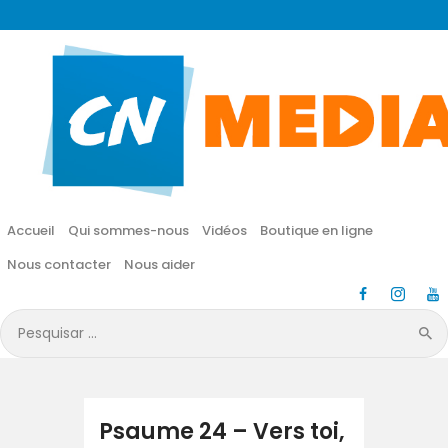
CN MÉDIA
Une vie nouvelle en JESUS !
Accueil
Qui sommes-nous
Accueil
Qui sommes-nous
Vidéos
Boutique en ligne
Vidéos
Nous contacter
Nous aider
Boutique en ligne
Pesquisar
por:
Nous contacter
Nous aider
Psaume 24 – Vers toi,