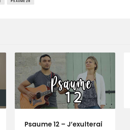
E
PSAUME 28
Psaume 12 – J’exulterai