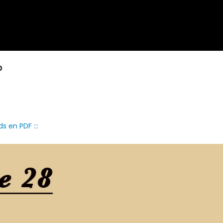
0
s en PDF :::