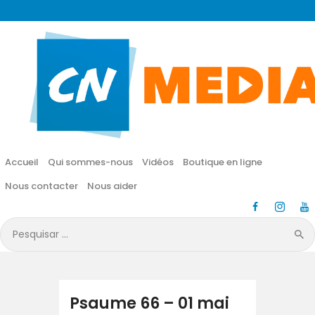
CN MÉDIA
Une vie nouvelle en JESUS !
Accueil
Qui sommes-nous
Accueil
Qui sommes-nous
Vidéos
Boutique en ligne
Vidéos
Nous contacter
Nous aider
Boutique en ligne
Pesquisar
por:
Nous contacter
Nous aider
Psaume 66 – 01 mai