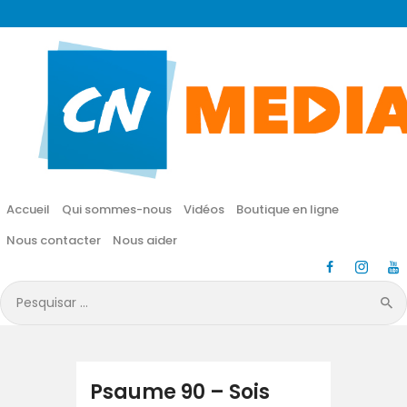
CN MÉDIA
Une vie nouvelle en JESUS !
Accueil
Qui sommes-nous
Accueil
Qui sommes-nous
Vidéos
Boutique en ligne
Vidéos
Nous contacter
Nous aider
Boutique en ligne
Pesquisar
por:
Nous contacter
Nous aider
Psaume 90 – Sois