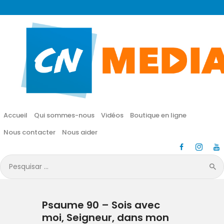
CN MÉDIA
Une vie nouvelle en JESUS !
Accueil
Qui sommes-nous
Accueil
Qui sommes-nous
Vidéos
Boutique en ligne
Vidéos
Nous contacter
Nous aider
Boutique en ligne
Pesquisar
por:
Nous contacter
Psaume 90 – Sois avec
Nous aider
moi, Seigneur, dans mon