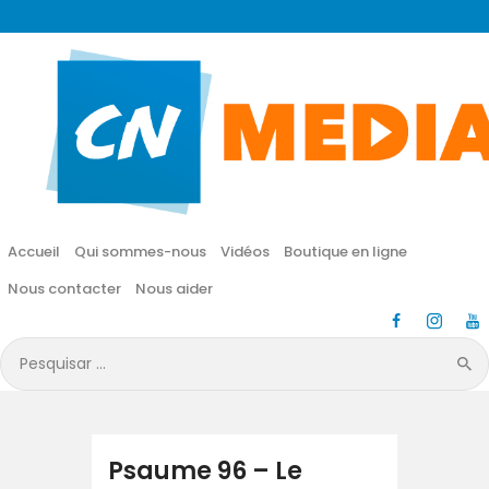
CN MÉDIA
Une vie nouvelle en JESUS !
Accueil
Qui sommes-nous
Accueil
Qui sommes-nous
Vidéos
Boutique en ligne
Vidéos
Nous contacter
Nous aider
Boutique en ligne
Pesquisar
por:
Nous contacter
Nous aider
Psaume 96 – Le