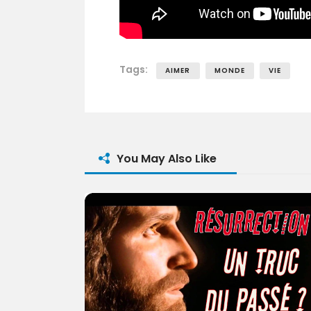
Tags:
AIMER
MONDE
VIE
You May Also Like