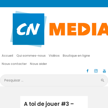
CN MÉDIA
Une vie nouvelle en JESUS !
Accueil
Qui sommes-nous
Accueil
Qui sommes-nous
Vidéos
Boutique en ligne
Vidéos
Nous contacter
Nous aider
Boutique en ligne
Pesquisar
por:
Nous contacter
Nous aider
A toi de jouer #3 –