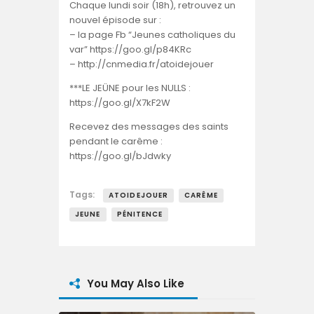
Chaque lundi soir (18h), retrouvez un
nouvel épisode sur :
– la page Fb “Jeunes catholiques du
var” https://goo.gl/p84KRc
– http://cnmedia.fr/atoidejouer
***LE JEÜNE pour les NULLS :
https://goo.gl/X7kF2W
Recevez des messages des saints
pendant le carême :
https://goo.gl/bJdwky
Tags:
ATOIDEJOUER
CARÊME
JEUNE
PÉNITENCE
You May Also Like