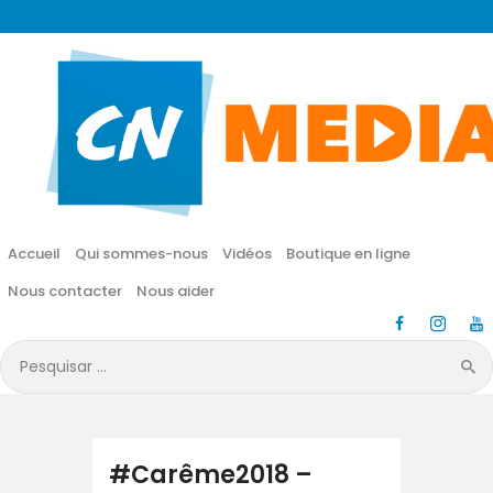
CN MÉDIA
Une vie nouvelle en JESUS !
Accueil
Qui sommes-nous
Accueil
Qui sommes-nous
Vidéos
Boutique en ligne
Vidéos
Nous contacter
Nous aider
Boutique en ligne
Pesquisar
por:
Nous contacter
Nous aider
#Carême2018 –