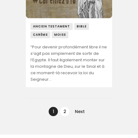
ANCIEN TESTAMENT
BIBLE
CARÊME
MOISE
“Pour devenir profondément libre il ne
s’agit pas simplement de sortir de
l’Egypte. Il faut également monter sur
la montagne de Dieu, sur le Sinaï et à
ce moment-là recevoir la loi du
Seigneur…
Navegação
de
PAGE
1
PAGE
2
Next
artigos