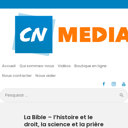
CN MÉDIA
Une vie nouvelle en JESUS !
Accueil
Qui sommes-nous
Accueil
Qui sommes-nous
Vidéos
Boutique en ligne
Vidéos
Nous contacter
Nous aider
Boutique en ligne
Pesquisar
por:
Nous contacter
La Bible – l’histoire et le
Nous aider
droit, la science et la prière