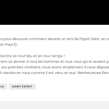
ota pour découvrir comment devenir un ami de l’Esprit Saint, en 
n-Paul II).
entecôte en tout lieu et en tout temps !
ment se donner à tous les hommes et tous ceux qui le veulent pe
 ni aux premiers chrétiens, nous avons simplement à nous disp
Esprit viendra en nous comme il est venu en eux” Bienheureuse Ele
ILA
SAINT ESPRIT