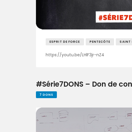
ESPRIT DE FORCE
PENTECÔTE
SAINT
https://youtu.be/LHlF3jr-nZ4
#Série7DONS – Don de co
7 DONS