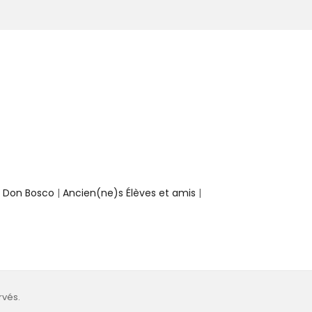
e Don Bosco
|
Ancien(ne)s Élèves et amis
|
rvés.