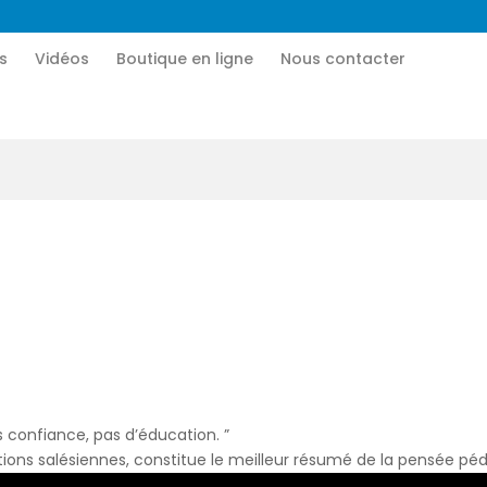
Accueil
s
Vidéos
Boutique en ligne
Nous contacter
CN MÉDIA
Qui sommes-nous
Une vie nouvelle en JESUS !
Vidéos
Boutique en ligne
Nous contacter
Nous aider
 confiance, pas d’éducation. ”
tutions salésiennes, constitue le meilleur résumé de la pensée 