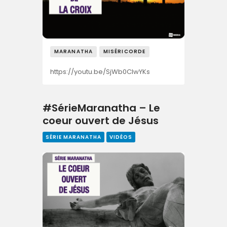
MARANATHA
MISÉRICORDE
https://youtu.be/SjWb0ClwYKs
#SérieMaranatha – Le
coeur ouvert de Jésus
SÉRIE MARANATHA
VIDÉOS