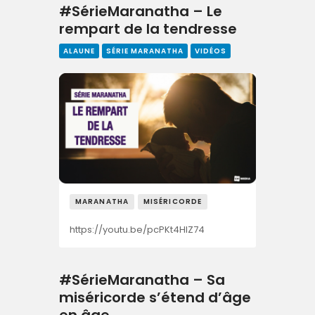
#SérieMaranatha – Le
rempart de la tendresse
ALAUNE
SÉRIE MARANATHA
VIDÉOS
MARANATHA
MISÉRICORDE
https://youtu.be/pcPKt4HIZ74
#SérieMaranatha – Sa
miséricorde s’étend d’âge
en âge