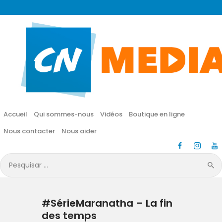
CN MÉDIA
Une vie nouvelle en JESUS !
Accueil
Qui sommes-nous
Accueil
Qui sommes-nous
Vidéos
Boutique en ligne
Vidéos
Nous contacter
Nous aider
Boutique en ligne
Pesquisar
por:
Nous contacter
#SérieMaranatha – La fin
Nous aider
des temps