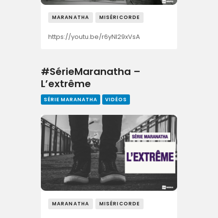
MARANATHA
MISÉRICORDE
https://youtu.be/r6yNI29xVsA
#SérieMaranatha –
L’extrême
SÉRIE MARANATHA
VIDÉOS
MARANATHA
MISÉRICORDE