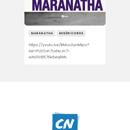
MARANATHA
MISÉRICORDE
https://youtu.be/BMov2ynMtpo?
list=PL0Ovh7UxNsJrr7-
wNG1VB575k6xlqRliN