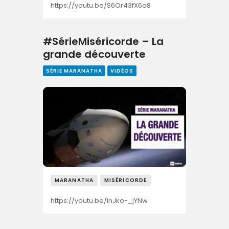
https://youtu.be/S6Or43fX6o8
#SérieMiséricorde – La
grande découverte
SÉRIE MARANATHA
VIDÉOS
MARANATHA
MISÉRICORDE
https://youtu.be/InJko-_jYNw