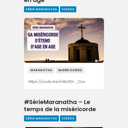
SÉRIE MARANATHA
VIDÉOS
MARANATHA
MISÉRICORDE
https://youtu.be/mtb4DI-_Oyo
#SérieMaranatha – Le
temps de la miséricorde
SÉRIE MARANATHA
VIDÉOS