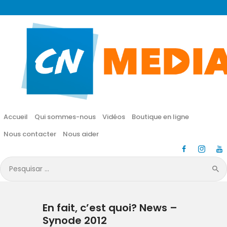
CN MÉDIA
Une vie nouvelle en JESUS !
Accueil
Qui sommes-nous
Accueil
Qui sommes-nous
Vidéos
Boutique en ligne
Vidéos
Nous contacter
Nous aider
Boutique en ligne
Pesquisar
por:
Nous contacter
En fait, c’est quoi? News –
Nous aider
Synode 2012