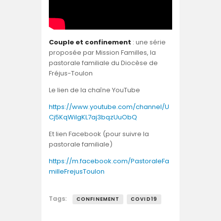
Couple et confinement
: une série
proposée par Mission Familles, la
pastorale familiale du Diocèse de
Fréjus-Toulon
Le lien de la chaîne YouTube
https://www.youtube.com/channel/U
Cj5KqWilgKL7aj3bqzUuObQ
Et lien Facebook (pour suivre la
pastorale familiale)
https://m.facebook.com/PastoraleFa
milleFrejusToulon
Tags:
CONFINEMENT
COVID19