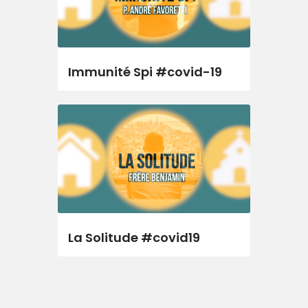
Immunité Spi #covid-19
La Solitude #covid19