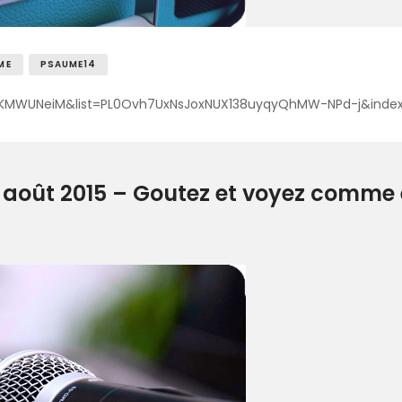
ME
PSAUME14
KMWUNeiM&list=PL0Ovh7UxNsJoxNUX138uyqyQhMW-NPd-j&index
oût 2015 – Goutez et voyez comme es