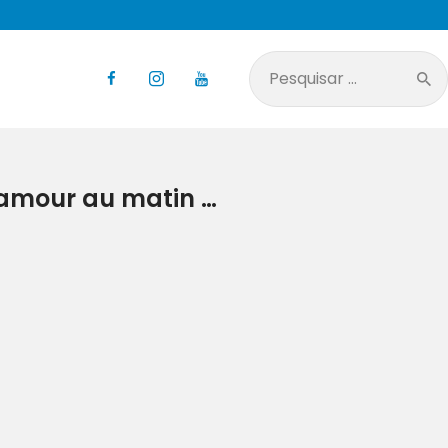
Pesquisar
por:
 amour au matin …