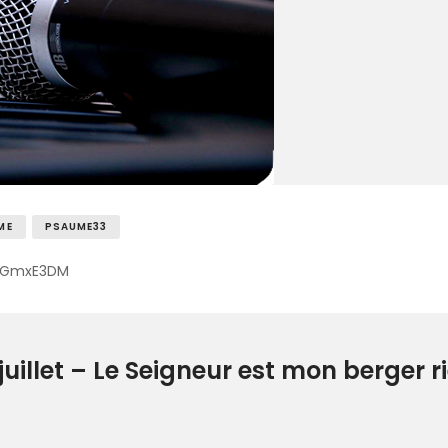
ME
PSAUME33
NzGmxE3DM
uillet – Le Seigneur est mon berger 