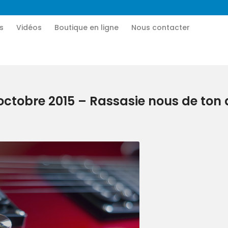
Accueil
s
Vidéos
Boutique en ligne
Nous contacter
CN MÉDIA
Qui sommes-nous
Une vie nouvelle en JESUS !
Vidéos
ctobre 2015 – Rassasie nous de ton
Boutique en ligne
Nous contacter
Nous aider