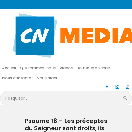
CN MÉDIA
Une vie nouvelle en JESUS !
Accueil
Qui sommes-nous
Accueil
Qui sommes-nous
Vidéos
Boutique en ligne
Vidéos
Nous contacter
Nous aider
Boutique en ligne
Pesquisar
por:
Nous contacter
Psaume 18 – Les préceptes
Nous aider
du Seigneur sont droits, ils