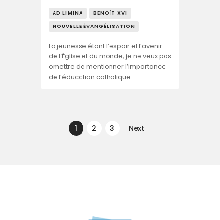
AD LIMINA
BENOÎT XVI
NOUVELLE ÉVANGÉLISATION
La jeunesse étant l’espoir et l’avenir
de l’Église et du monde, je ne veux pas
omettre de mentionner l’importance
de l’éducation catholique….
Navegação
de
PAGE
1
PAGE
2
PAGE
3
Next
artigos