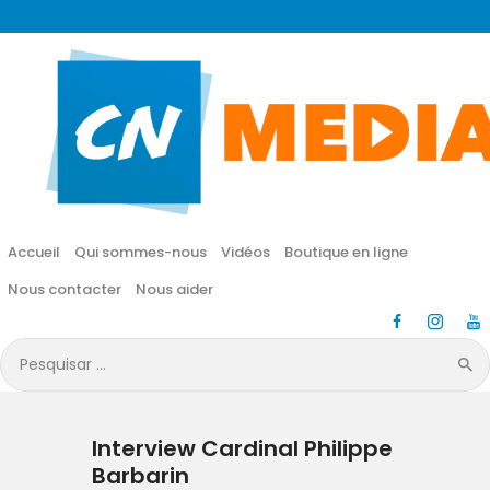
CN MÉDIA
Une vie nouvelle en JESUS !
Accueil
Qui sommes-nous
Accueil
Qui sommes-nous
Vidéos
Boutique en ligne
Vidéos
Nous contacter
Nous aider
Boutique en ligne
Pesquisar
por:
Nous contacter
Interview Cardinal Philippe
Nous aider
Barbarin