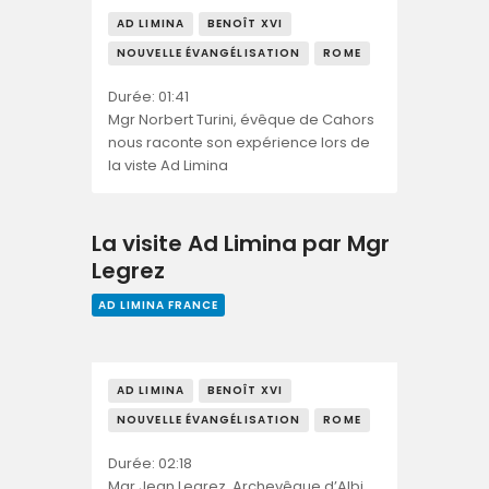
AD LIMINA
BENOÎT XVI
NOUVELLE ÉVANGÉLISATION
ROME
Durée: 01:41
Mgr Norbert Turini, évêque de Cahors
nous raconte son expérience lors de
la viste Ad Limina
La visite Ad Limina par Mgr
Legrez
AD LIMINA FRANCE
AD LIMINA
BENOÎT XVI
NOUVELLE ÉVANGÉLISATION
ROME
Durée: 02:18
Mgr Jean Legrez, Archevêque d’Albi