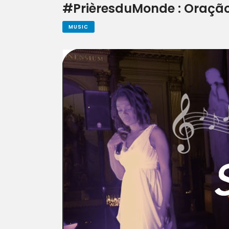
#PrièresduMonde : Oração
MUSIC