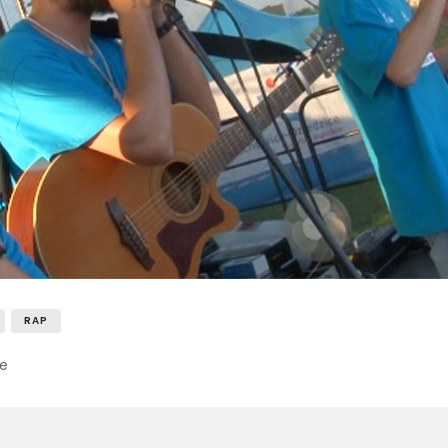
RAP
ie