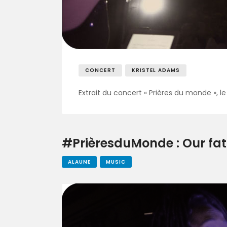
CONCERT
KRISTEL ADAMS
Extrait du concert « Prières du monde », 
#PrièresduMonde : Our fath
ALAUNE
MUSIC