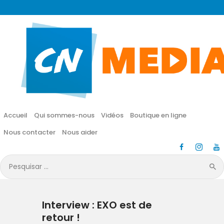
CN MÉDIA
Une vie nouvelle en JESUS !
Accueil
Qui sommes-nous
Accueil
Qui sommes-nous
Vidéos
Boutique en ligne
Vidéos
Nous contacter
Nous aider
Boutique en ligne
Pesquisar
por:
Nous contacter
Interview : EXO est de
Nous aider
retour !