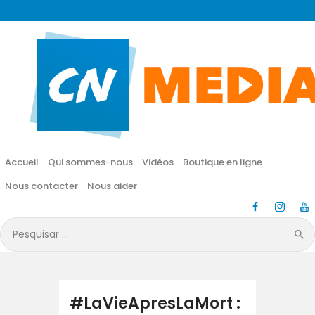
CN MÉDIA
Une vie nouvelle en JESUS !
Accueil
Qui sommes-nous
Accueil
Qui sommes-nous
Vidéos
Boutique en ligne
Vidéos
Nous contacter
Nous aider
Boutique en ligne
Pesquisar
por:
Nous contacter
Nous aider
#LaVieApresLaMort :