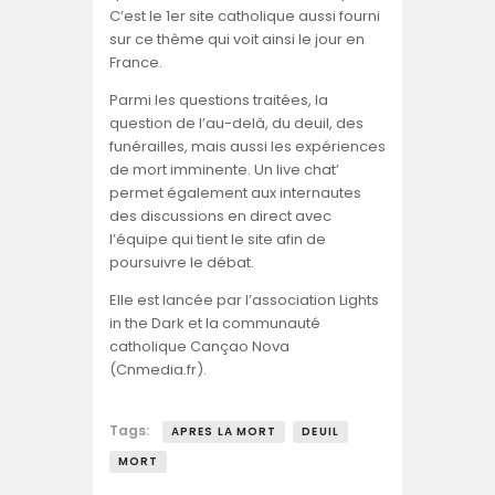
C’est le 1er site catholique aussi fourni
sur ce thème qui voit ainsi le jour en
France.
Parmi les questions traitées, la
question de l’au-delà, du deuil, des
funérailles, mais aussi les expériences
de mort imminente. Un live chat’
permet également aux internautes
des discussions en direct avec
l’équipe qui tient le site afin de
poursuivre le débat.
Elle est lancée par l’association Lights
in the Dark et la communauté
catholique Cançao Nova
(Cnmedia.fr).
Tags:
APRES LA MORT
DEUIL
MORT