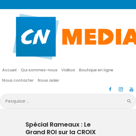
CN MÉDIA
Une vie nouvelle en JESUS !
Accueil
Qui sommes-nous
Accueil
Qui sommes-nous
Vidéos
Boutique en ligne
Vidéos
Nous contacter
Nous aider
Boutique en ligne
Pesquisar
por:
Nous contacter
Spécial Rameaux : Le
Nous aider
Grand ROI sur la CROIX