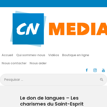
CN MÉDIA
Une vie nouvelle en JESUS !
Accueil
Qui sommes-nous
Accueil
Qui sommes-nous
Vidéos
Boutique en ligne
Vidéos
Nous contacter
Nous aider
Boutique en ligne
Pesquisar
por:
Nous contacter
Le don de langues – Les
Nous aider
charismes du Saint-Esprit