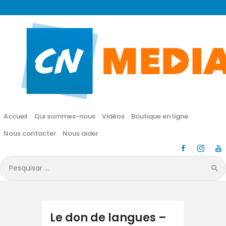
CN MÉDIA
Une vie nouvelle en JESUS !
Accueil
Qui sommes-nous
Accueil
Qui sommes-nous
Vidéos
Boutique en ligne
Vidéos
Nous contacter
Nous aider
Boutique en ligne
Pesquisar
por:
Nous contacter
Nous aider
Le don de langues –