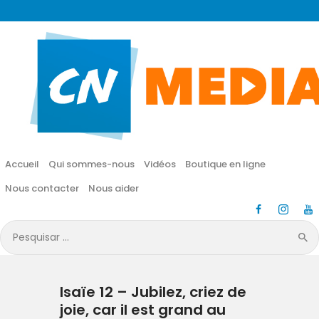
CN MÉDIA
Une vie nouvelle en JESUS !
Accueil
Qui sommes-nous
Accueil
Qui sommes-nous
Vidéos
Boutique en ligne
Vidéos
Nous contacter
Nous aider
Boutique en ligne
Pesquisar
por:
Nous contacter
Isaïe 12 – Jubilez, criez de
Nous aider
joie, car il est grand au