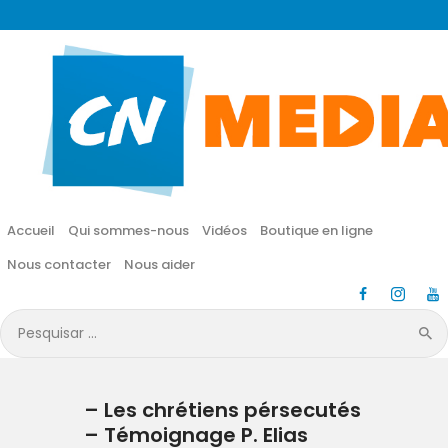
CN MÉDIA
Une vie nouvelle en JESUS !
Accueil
Qui sommes-nous
Accueil
Qui sommes-nous
Vidéos
Boutique en ligne
Vidéos
Nous contacter
Nous aider
Boutique en ligne
Pesquisar
por:
Nous contacter
– Les chrétiens pérsecutés
Nous aider
– Témoignage P. Elias