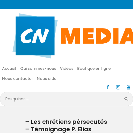
CN MÉDIA
Une vie nouvelle en JESUS !
Accueil
Qui sommes-nous
Accueil
Qui sommes-nous
Vidéos
Boutique en ligne
Vidéos
Nous contacter
Nous aider
Boutique en ligne
Pesquisar
por:
Nous contacter
– Les chrétiens pérsecutés
Nous aider
– Témoignage P. Elias