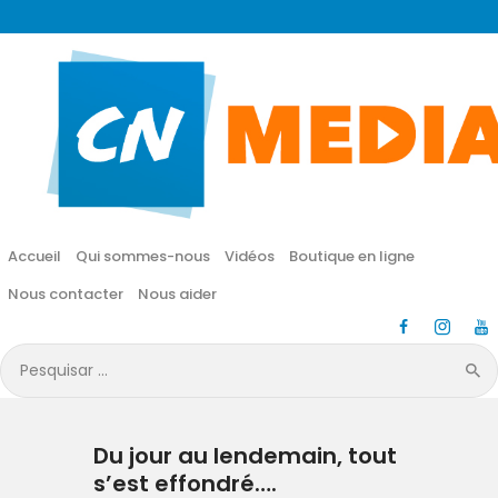
CN MÉDIA
Une vie nouvelle en JESUS !
Accueil
Qui sommes-nous
Accueil
Qui sommes-nous
Vidéos
Boutique en ligne
Vidéos
Nous contacter
Nous aider
Boutique en ligne
Pesquisar
por:
Nous contacter
Du jour au lendemain, tout
Nous aider
s’est effondré….