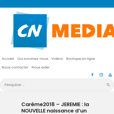
CN MÉDIA
Une vie nouvelle en JESUS !
Accueil
Qui sommes-nous
Accueil
Qui sommes-nous
Vidéos
Boutique en ligne
Vidéos
Nous contacter
Nous aider
Boutique en ligne
Pesquisar
por:
Nous contacter
Carême2018 – JEREMIE : la
Nous aider
NOUVELLE naissance d’un