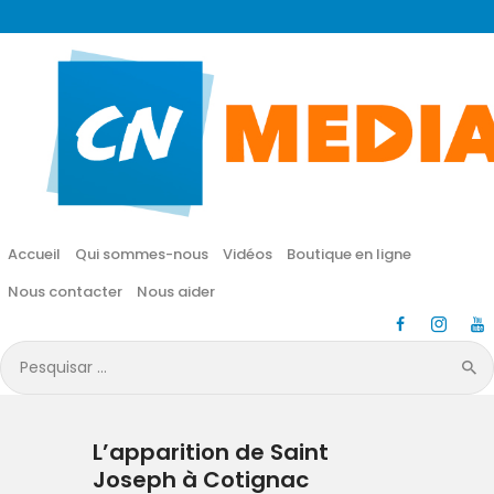
CN MÉDIA
Une vie nouvelle en JESUS !
Accueil
Qui sommes-nous
Accueil
Qui sommes-nous
Vidéos
Boutique en ligne
Vidéos
Nous contacter
Nous aider
Boutique en ligne
Pesquisar
por:
Nous contacter
L’apparition de Saint
Nous aider
Joseph à Cotignac