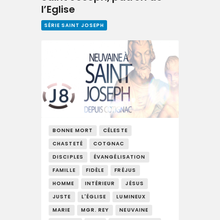
l’Eglise
SÉRIE SAINT JOSEPH
BONNE MORT
CÉLESTE
CHASTETÉ
COTGNAC
DISCIPLES
ÉVANGÉLISATION
FAMILLE
FIDÈLE
FRÉJUS
HOMME
INTÉRIEUR
JÉSUS
JUSTE
L'ÉGLISE
LUMINEUX
MARIE
MGR. REY
NEUVAINE