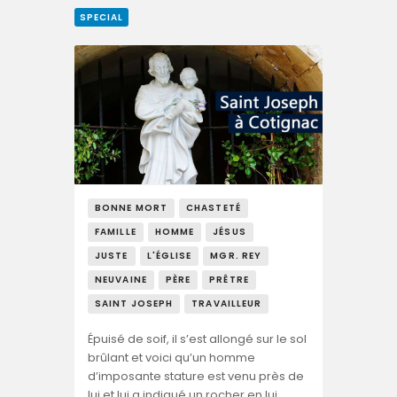
SPECIAL
BONNE MORT
CHASTETÉ
FAMILLE
HOMME
JÉSUS
JUSTE
L'ÉGLISE
MGR. REY
NEUVAINE
PÈRE
PRÊTRE
SAINT JOSEPH
TRAVAILLEUR
Épuisé de soif, il s’est allongé sur le sol
brûlant et voici qu’un homme
d’imposante stature est venu près de
lui et lui a indiqué un rocher en lui