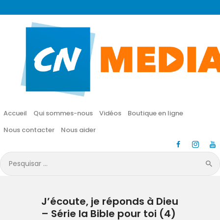
CN MÉDIA
Une vie nouvelle en JESUS !
Accueil
Qui sommes-nous
Accueil
Qui sommes-nous
Vidéos
Boutique en ligne
Vidéos
Nous contacter
Nous aider
Boutique en ligne
Pesquisar
por:
Nous contacter
J’écoute, je réponds à Dieu
Nous aider
– Série la Bible pour toi (4)