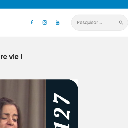
Pesquisar
por:
e vie !