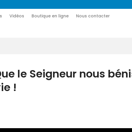
Accueil
s
Vidéos
Boutique en ligne
Nous contacter
CN MÉDIA
Qui sommes-nous
Une vie nouvelle en JESUS !
Vidéos
Boutique en ligne
ue le Seigneur nous béni
Nous contacter
ie !
Nous aider