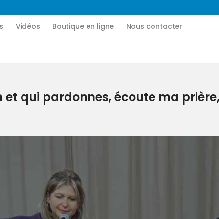
Accueil
s
Vidéos
Boutique en ligne
Nous contacter
CN MÉDIA
Qui sommes-nous
Une vie nouvelle en JESUS !
Vidéos
 et qui pardonnes, écoute ma prière,
Boutique en ligne
Nous contacter
Nous aider